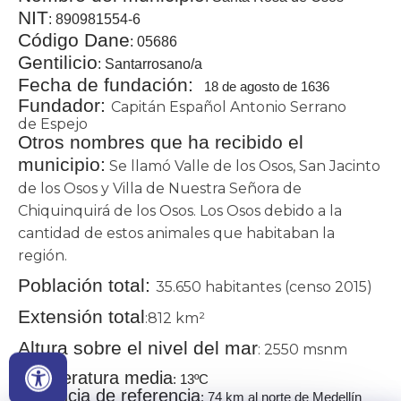
NIT
: 890981554-6
Código Dane
: 05686​
​Gentilicio
: Santarrosano/a​​​
Fecha de fundación:
18 de agosto de 1636
Fundador:
Capitán Español Antonio Serrano
de Espejo
Otros nombres que ha recibido el
municipio:
Se llamó Valle de los Osos, San Jacinto
de los Osos y Villa de Nuestra Señora de
Chiquinquirá de los Osos. Los Osos debido a la
cantidad de estos animales que habitaban la
región.
Población total:
35.650 habitantes (censo 2015)
Extensión total
:812 km²
​Altura sobre el nivel del mar
: 2550 msnm
Temperatura media
: 13ºC
Distancia de referencia
: 74 km al n​orte​​​​​ de Medellín​​